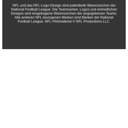
NFL und das NFL-Logo-Design sind patentierte Warenzeichen der
National Football League. Die Teamnamen, Logos und einheitlichen
Designs sind eingetragene Warenzeichen der angegebenen Teams.
Alle anderen NFL-bezogenen Marken sind Marken der National
Football League. NFL-Filmmaterial © NFL Productions LLC.