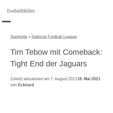
Zum
FootballHelden
Inhalt
springen
Menü
Startseite
»
National Football League
Tim Tebow mit Comeback:
Tight End der Jaguars
7. August 2021
18. Mai 2021
von
Eckhard