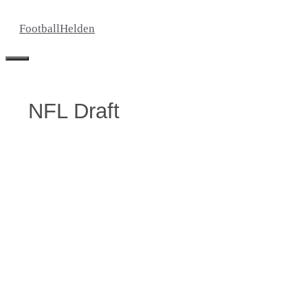
Zum
FootballHelden
Inhalt
springen
Menü
NFL Draft