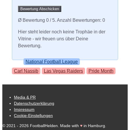
Bewertung Abschicken
Ø Bewertung
0
/ 5. Anzahl Bewertungen:
0
Hier steht leider noch keine Trophäe in der
Vitrine - wir freuen uns über Deine
Bewertung.
Kategorien
National Football League
Schlagwörter
Carl Nassib
Las Vegas Raiders
Pride Month
Media & PR
Datenschutzerklärung
Impressum
Cookie-Einstellungen
© 2021 - 2026 FootballHelden. Made with
♥
in Hamburg.